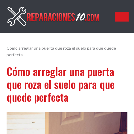
Reparaciones10.com
Cómo arreglar una puerta que roza el suelo para que quede
perfecta
Cómo arreglar una puerta
que roza el suelo para que
quede perfecta