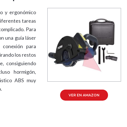
co y ergonómico
diferentes tareas
 complicado. Para
on una guía láser
a conexión para
irando los restos
e, consiguiendo
cluso hormigón,
lástico ABS muy
.
VER EN AMAZON