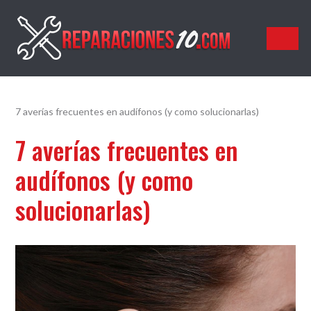
Reparaciones10.com
7 averías frecuentes en audífonos (y como solucionarlas)
7 averías frecuentes en
audífonos (y como
solucionarlas)