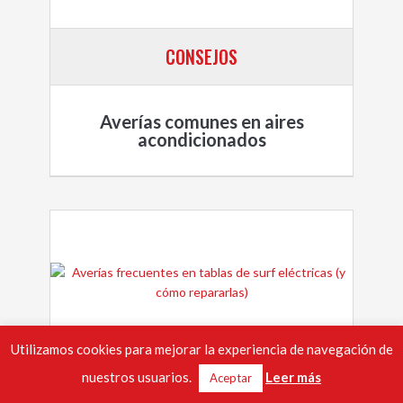
CONSEJOS
Averías comunes en aires
acondicionados
Utilizamos cookies para mejorar la experiencia de navegación de
nuestros usuarios.
Leer más
CONSEJOS
Aceptar