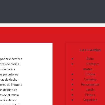
CATEGORÍAS
 podar eléctricas
Baño
ores de cocina
Coches y
os de cocina
motos
os percutores
Cocina
nas de ducha
Consejos
dores de impacto
Herramientas
as de pintura
Jardín
as de aluminio
Pintura
s circulares
Seguridad